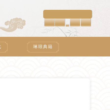
化
琳琅典籍