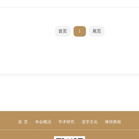
首页
1
尾页
首 页
本会概况
学术研究
道学文化
琳琅典籍