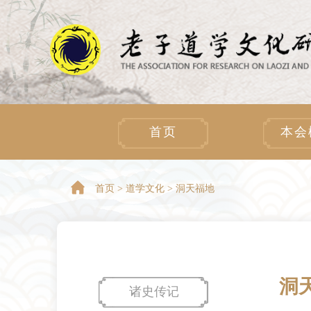
首页
本会
首页 >
道学文化 > 洞天福地
洞
诸史传记