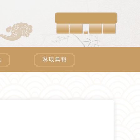
化
琳琅典籍