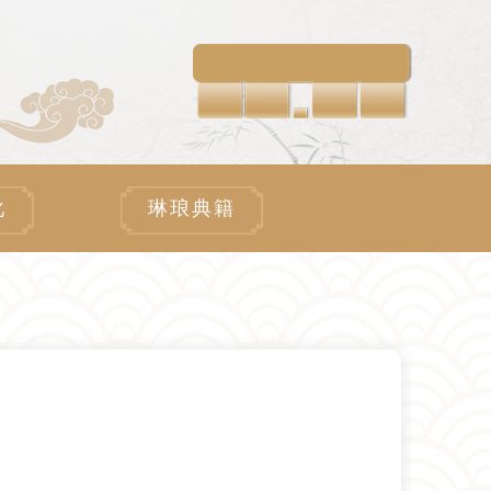
化
琳琅典籍