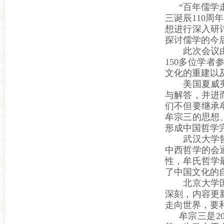
“百年儒学
三诞辰110
想进行深入研
探讨儒学的今
此次会议由儒
150多位学
文化的重建以
美国夏威夷大
与解答，并进
们不但要继承
牟宗三的思想
形成中国哲学
武汉大学哲学
中西哲学的会
性，牟氏哲学
了中国文化的
北京大学国学
深刻，内容更
走向世界，要
牟宗三是2