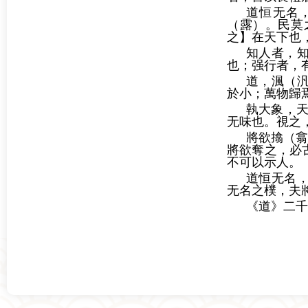
道恒无名
（露）。民莫
之】在天下也
知人者，
也；强行者，
道，渢（
於小；萬物歸
執大象，天
无味也。視之
將欲㩉（翕
將欲奪之，必
不可以示人。
道恒无名
无名之樸，夫
《道》二千