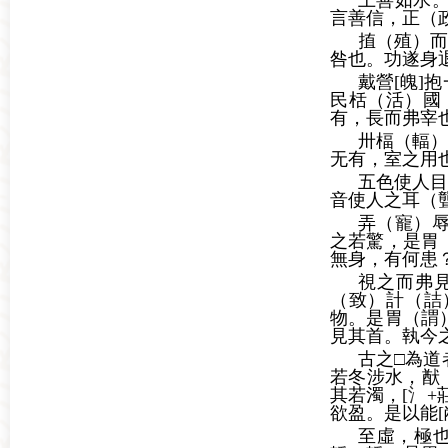
上善如水
言善信，正（
㨁（殖）而
咎也。功遂身
戴營[魄]
民栝（活）國
有，長而弗宰
卅楅（輻）
无有，室之用
五色使人目
音使人之耳（
弄（寵）
之若驚，是胃
無身，有何患
視之而弗
（致）計（詰
物。是胃（謂
見其首。執今
古之□為道
若冬涉水，猷
其若濁，[
氵
+
欲盈。是以能[
至虛，極