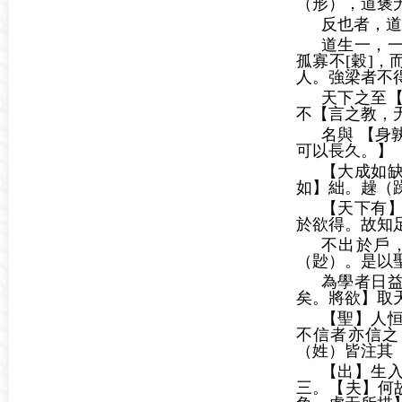
（形），道褒
反也者，道
道生一，
孤寡不[穀]
人。強梁者不
天下之至
不【言之教，
名與 【身
可以長久。】
【大成如
如】絀。趮（
【天下有
於欲得。故知
不出於戶
（尟）。是以
為學者日
矣。將欲】取
【聖】人
不信者亦信之
（姓）皆注其
【出】生
三。【夫】何