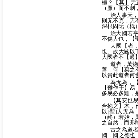
極？【其】无
（廉）而不刺
治人事天，
則无不克，无
深根固氐（柢
治大國若
不傷人也，【
大國【者
也。故大國以
大國者不【過
道者，萬物
善，何【棄之
以貴此道者何
為无為，
【難作于】易
多易必多難，
【其安也
合抱之】木，
以[聖]人无
（終）若始，
之自然，而弗
古之為道
國，國之德也