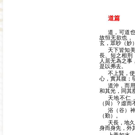
道篇
道，可道
故恒无欲也，
玄，眾眇（妙
天下皆知
長、短之相刑
人居无為之事
是以弗去。
不上賢，使
心，實其腹；
道沖，而
和其光，同其
天地不仁
（與）？虛而
浴（谷）
（勤）。
天長，地久
身而身先，外