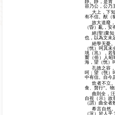
靜。靜，是胃
容乃公，公乃
大上，下
有不信。猷（
故大道廢
（昏）亂，安
絕[聖]棄
也，以為文未
絕學无憂
（恍）呵其未
垗（兆），若
鬻（俗）人昭
海，望（恍）
孔德之容
呵；望（恍）
中有信。自今
炊者不立。
食、贅行”。
曲則全，
自視（示）故
（謂）曲全者
希言自然
（況）於人乎