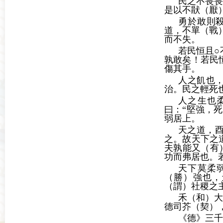
民之不畏畏
是以不猒（厭
勇於敢則
道，不單（戰
而不失。
若民恒且○
孰敢矣！若民
傷其手。
人之飢也，
治。民之輕死
人之生也柔
曰：“堅強，
弱居上。
天之道，
之。故天下之
夫孰能又（有
功而弗居也。
天下莫柔
（勝）強也，
（謂）社稷之
禾（和）大
德司芥（契）
《德》三千