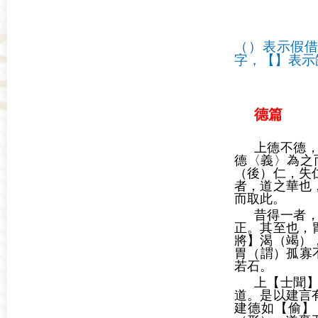
（）表示假借
字，【】表示
德篇
上德不德
德〈義〉為之
（後）仁，失
者，道之華也
而取此。
昔得一者
正。其至也，
將】渴（竭）
胃（謂）孤寡
若石。
上【士聞
道。是以建言
建德如【偷】