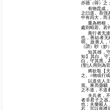
亦德（得）之
有物昆成，
之曰道。吾强
中有四大，而
重為輕根
處則昭若。若
善行者无達
也，善結者无
明。故善人，
（謂）眇（妙
知其雄，
知】其白，守
白，守其黑，
[聖]人用則為
將欲取【
之。○物或行
以道佐人
焉。果而毋驕
之不道，不道
夫兵者，
者非君子之器
也；夫樂殺人
右，言以喪禮