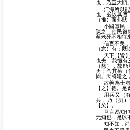
也，乃至大順
江海所以能
也，必以其言
（推）而弗猒
小國寡民
陳之，使民復
至老死不相往
信言不美，
（愈）有；既
天下【皆
也夫。我恒有
（慈），故能
勇；舍其檢（
固。天將建之
故善為士
【之】德。是
用兵又（
兵，乃（扔）
【矣】。
吾言易知
无知也，是以
知不知，尚