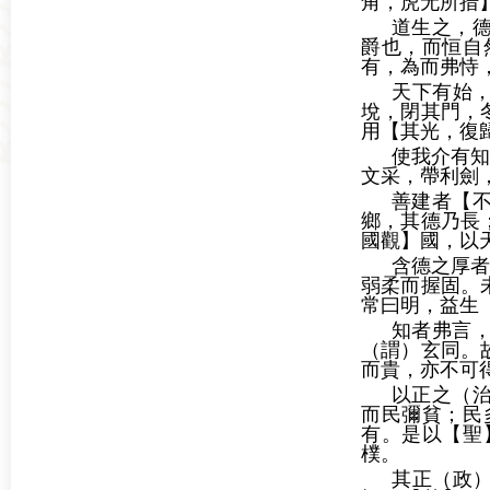
角，虎无所措
道生之，
爵也，而恒自
有，為而弗恃
天下有始
㙂，閉其門，
用【其光，復
使我介有知
文采，帶利劍
善建者【
鄉，其德乃長
國觀】國，以
含德之厚者
弱柔而握固。
常曰明，益生
知者弗言
（謂）玄同。
而貴，亦不可
以正之（
而民彌貧；民
有。是以【聖
樸。
其正（政）