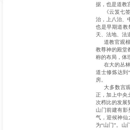
据，也是道教
《云笈七签
治，上八治、
也是早期道教
天、法地、法
道教官观
教尊神的殿堂
称的布局，体
在大的丛
道士修炼达到
房。
大多数宫
正，加上中央
次栉比的发展
山门前建有影
气，迎候神仙
为“山门”。