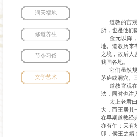
洞天福地
道教的宫
所，也是他们
修道养生
金元以降
地。道教历来
之境，故后人
节令习俗
我国各地。
它们虽然
文学艺术
茅庐或洞穴。
道教官观
法，同时也注
太上老君曰
大，而王居其
在早期道教经
亦有午；天有
卯，侯王之婿