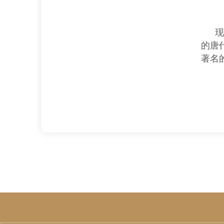
的唐
著名