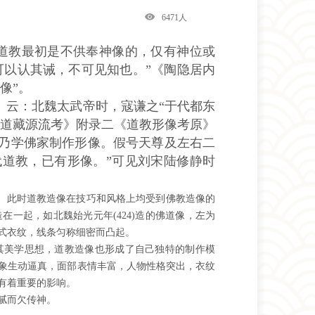
6471人
道教最初是不供奉神像的，仅有神位或
可以认其诫，不可见知也。”《陶隐居内
像”。
》云：北魏太武帝时，寇谦之“于代都东
《道藏源流考》附录二《道教形像考原》
，乃学佛家制作形像。假号天尊及左右二
代道教，已有形像。”可见刘宋陆修静时
。此时道教造像在技巧和风格上均受到佛教造像的
一起，如北魏始光元年(424)造的佛道像，左为
式衣纹，线条匀称细密而凸起。
其美学思想，道教造像也形成了自己独特的制作模
象生动逼真，面部表情丰富，人物性格突出，衣纹
有着重要的影响。
腻而欠传神。