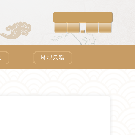
化
琳琅典籍