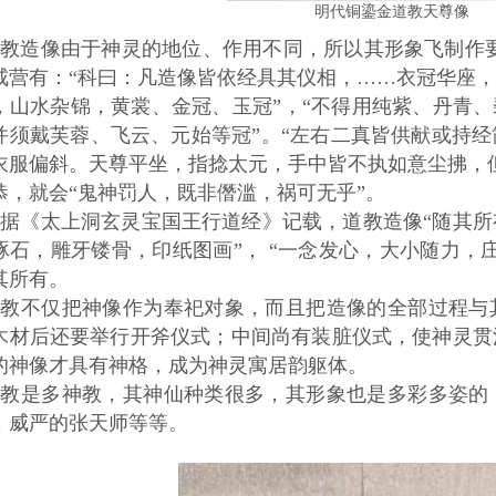
明代铜鎏金道教天尊像
教造像由于神灵的地位、作用不同，所以其形象飞制作
戒营有：“科曰：凡造像皆依经具其仪相，……衣冠华座
，山水杂锦，黄裳、金冠、玉冠”，“不得用纯紫、丹青、
并须戴芙蓉、飞云、元始等冠”。“左右二真皆供献或持
衣服偏斜。天尊平坐，指捻太元，手中皆不执如意尘拂，
恭，就会“鬼神罚人，既非僭滥，祸可无乎”。
据《太上洞玄灵宝国王行道经》记载，道教造像“随其
琢石，雕牙镂骨，印纸图画”， “一念发心，大小随力，
其所有。
道教不仅把神像作为奉祀对象，而且把造像的全部过程与
木材后还要举行开斧仪式；中间尚有装脏仪式，使神灵贯
的神像才具有神格，成为神灵寓居韵躯体。
道教是多神教，其神仙种类很多，其形象也是多彩多姿的
，威严的张天师等等。