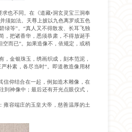
要求也不同。在《道藏•洞玄灵宝三洞奉
，并须如法。天尊上披以九色离罗或五色
碧绿等”。“真人又不得散发、长耳飞独
经简，把诸香华，悉须恭肃，不得放诞手
但空而已”。如果造像不，依规定，或稍
所有，金银珠玉，绣画织成，刻本范泥，
庄严朴素，各尽当时”。即道教造像用材
其信仰结合在一起，例如造木雕像，在
注到神像中；最后还有开光点眼仪式，
：雍容端庄的玉皇大帝，慈善温厚的土