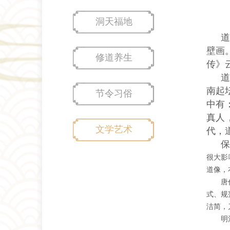
洞天福地
壁画
修道养生
传》
道
南起
节令习俗
中有
真人
文学艺术
代，
很大影
道像，
唐
式、规
洁简，
明