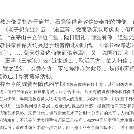
道教造像是指造于庙堂、石窟等供道教信徒奉祀的神像。
。《老子想尔注》云：“道至尊，微而隐无状形像也，但
云：“在茅山中立佛道二堂，隔日朝礼，佛堂有像，道堂无
教供奉神像大约兴起于魏晋南北朝时代。《隋书•经籍志
坛宇，……刻天尊及诸仙像而供养焉”。又，陈国符所著
：“王淳《三教论》云:‘近世道士，取活无方，欲人归信
，置之道堂，以凭衣食。宋陆修静亦为此形’。是(刘)宋
道教已开始有造像活动。
保存至今的魏晋至隋代的早期
道教造像约有数十尊，以石刻像为主
响，例如神像背后有舟形背光，双手合十等。甚至有的道教神像和佛像造在
右为佛像。
早期道教造像人物均着肥大的道袍，为秀骨清像，用深直平梯
代以后，道教得到很大发展，造像活动也逐渐兴盛，根据其信仰宗旨和
范和艺术风格。宋元时代，道教造像艺术已达到十分高超的水平，人物形
刀法粗犷，不论是艺术表现手法还是工艺技巧，都对中国的雕塑艺术发展
清以后，道教造像艺术进一步纯熟，但只是工丽有余而气魄不足，过于细