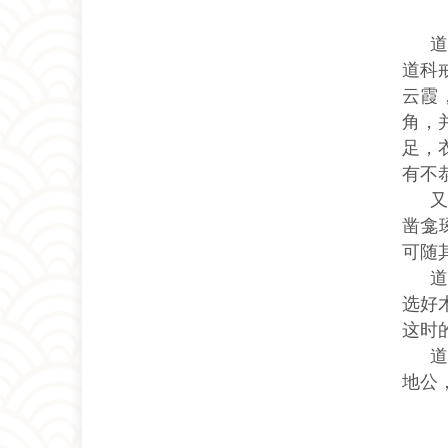
道
道科
云霞
角，
足，
有不
又
凿龛
可随
选好
这时
地公