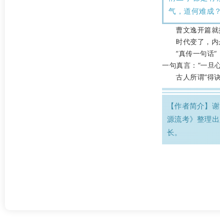
气，道何难成
曹文逸开篇就
时代变了，内
“真传一句话
一句真言：“一旦
古人所谓“得
【作者简介】谢
源流考》整理出
长。