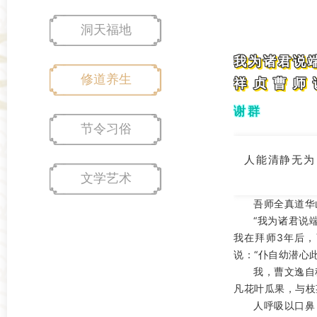
洞天福地
我为诸君说
修道养生
祥 贞 曹 师 
谢群
节令习俗
人能清静无为
文学艺术
吾师全真道华
“我为诸君说
我在拜师3年后
说：“仆自幼潜心
我，曹文逸自
凡花叶瓜果，与枝
人呼吸以口鼻