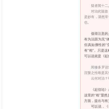
疑者闻十二
对治此疑故
是妙有，湛然常
也。
值得注意的
有为法因为无“
但真如佛性的“
有“相”。只是
可以说就是《起
闻修多罗说
涅槃之性唯是其
云何对治？
《起信论》
这里的“相”显
方面，提出与有
可以说，《