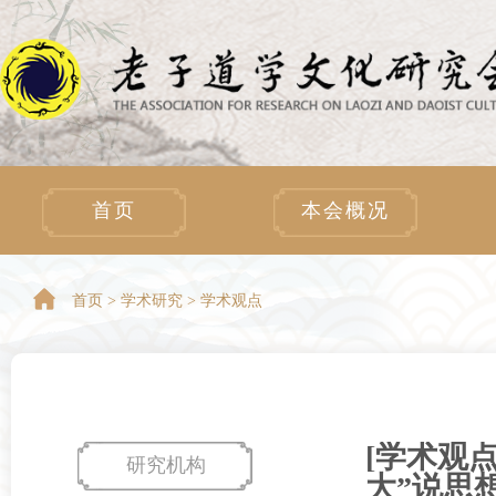
首页
本会概况
首页 >
学术研究 > 学术观点
[学术观
研究机构
大”说思