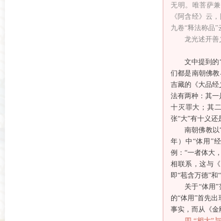
无明。唯菩萨兼
《阿含经》云，
九卷“释法称品
龙光述开善
文中提到的
们都是南朝佛教
吉藏的《大品经
法有两种：其一
十灭罪大；其二
张“大”有十义还
南朝佛教以
年）中“体用”
例：“一者体大
相联系，这与《
即“苞含万德”和
关于“体用
的“体用”首先
事实，而从《金
四 “相大”