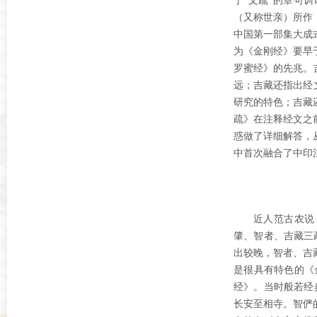
于“文疏”的章句
（又称世亲）所作
中国第一部集大成
为《金刚经》要早
罗蜜经》的先兆。
远；吉藏还指出经
研究的特色；吉藏
疏》在注释经文之
惑做了详细解答，
中首次融合了中印
近人范古农说
肇、智者、吉藏三
出较晚，智者、吉
是很具有特色的《
经》。当时般若经
长安至相寺。智俨