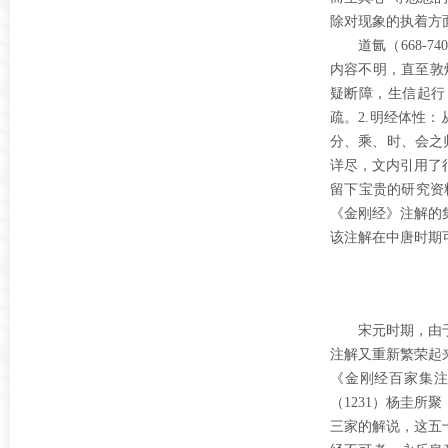
除对现象的执着方
道氤（
668-7
内容不明，直至敦
疑断障，生信起行
疏。2
.
明经体性：
分、乘、时、会之
详尽，文内引用了
留下宝贵的研究资
《金刚经》注解的
该注解在中唐时期
宋元时期，由
注解又重新繁荣起
《金刚经百家集
（
1231）杨圭
三家的解说，这五