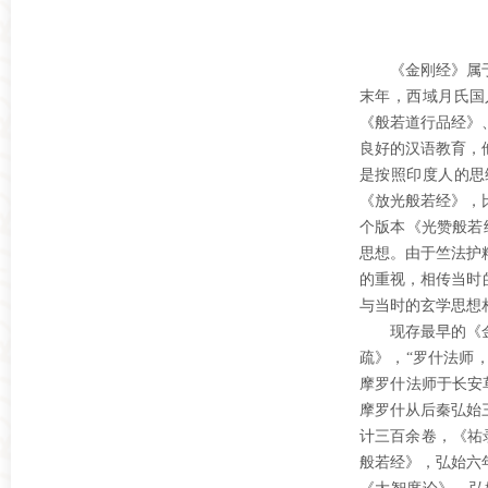
《金刚经》属
末年，西域月氏国
《般若道行品经》
良好的汉语教育，
是按照印度人的思
《放光般若经》，
个版本《光赞般若经
思想。由于竺法护
的重视，相传当时
与当时的玄学思想
现存最早的《
疏》，“罗什法师
摩罗什法师于长安
摩罗什从后秦弘始
计三百余卷，《祐
般若经》，弘始六