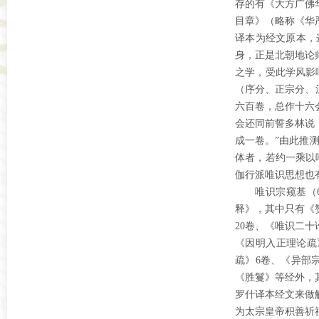
存的有《大方广佛
目章》（略称《华
译本为经文原本，
身，正是北朝地论
之学，受此学风影
（序分、正宗分、
六百卷，总作十六
会还同前誓多林说
成一卷。”由此推
体者，若约一乘以
伽行派唯识思想也
唯识宗窥基（
释》，其中只有《
20卷、《唯识二
《因明入正理论疏
疏》6卷、《异部
《胜鬘》等经外，
罗什译本经文来做
为太宗皇帝积善祈