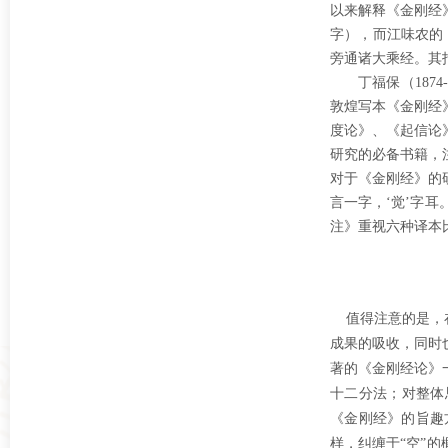
以来解释《金刚经
字），而江味农的
旁通诸大乘经。其
丁福保（
18
敦煌写本《金刚经
度论》、《起信论
研究的必备书籍，
对于《金刚经》的
言一字，‘觉’字
注》重视六种译本
值得注意的是，在
成果的吸收，同时
著的《金刚经论》
十二分法；对整体
《金刚经》的旨趣
样，纠缠于“空”