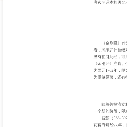
唐玄奘译本和唐义
《金刚经》作
看，鸠摩罗什曾经
没有征引此经，可
《金刚经》注疏。
为西元
1762年
为僧肇原著，还有
随着菩提流支
一个新的阶段，即
智顗（
538
瓦官寺讲经八年，