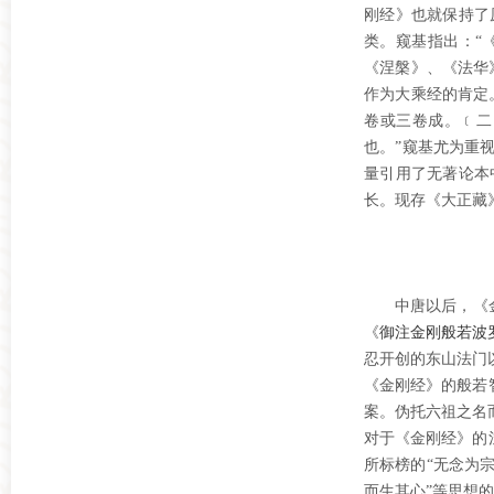
刚经》也就保持了
类。窥基指出：“
《涅槃》、《法华
作为大乘经的肯定
卷或三卷成。﹝二
也。”窥基尤为重
量引用了无著论本
长。现存《大正藏
中唐以后，《
《
御注金刚般若波
忍开创的东山法门
《金刚经》的般若
案。伪托六祖之名
对于《金刚经》的
所标榜的“无念为
而生其心”等思想