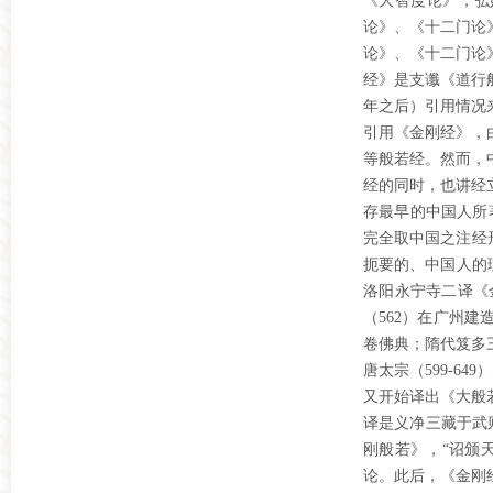
《大智度论》，弘
论》、《十二门论
论》、《十二门论
经》是支谶《道行
年之后）引用情况
引用《金刚经》，
等般若经。然而，
经的同时，也讲经
存最早的中国人所
完全取中国之注经
扼要的、中国人的
洛阳永宁寺二译《
（562）在广州
卷佛典；隋代笈多
唐太宗（599-6
又开始译出《大般
译是义净三藏于武
刚般若》，“诏颁
论。此后，《金刚