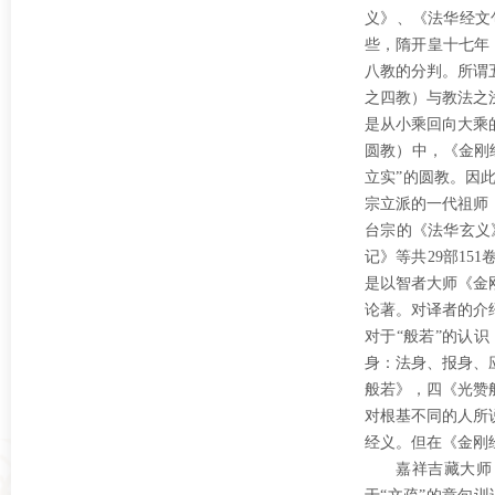
义》、《法华经文
些，隋开皇十七年
八教的分判。所谓
之四教）与教法之
是从小乘回向大乘
圆教）中，《金刚
立实”的圆教。因
宗立派的一代祖师
台宗的《法华玄义
记》等共29部1
是以智者大师《金
论著。对译者的介
对于“般若”的认
身：法身、报身、
般若》，四《光赞
对根基不同的人所
经义。但在《金刚
嘉祥吉藏大师