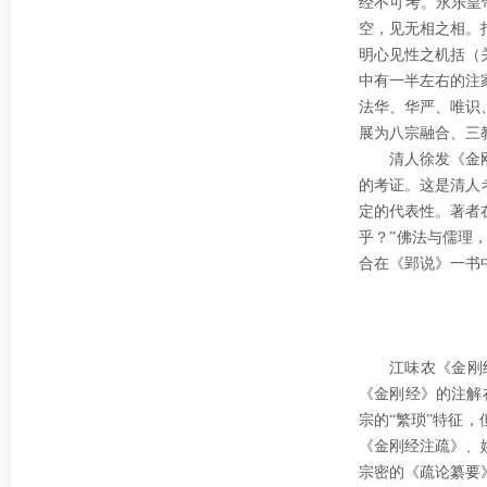
经不可考。永乐皇
空，见无相之相。
明心见性之机括（
中有一半左右的注
法华、华严、唯识
展为八宗融合、三
清人徐发《金
的考证。这是清人
定的代表性。著者
乎？”佛法与儒理
合在《郢说》一书
江味农《金刚
《金刚经》的注解
宗的“繁琐”特征
《金刚经注疏》、
宗密的《疏论纂要