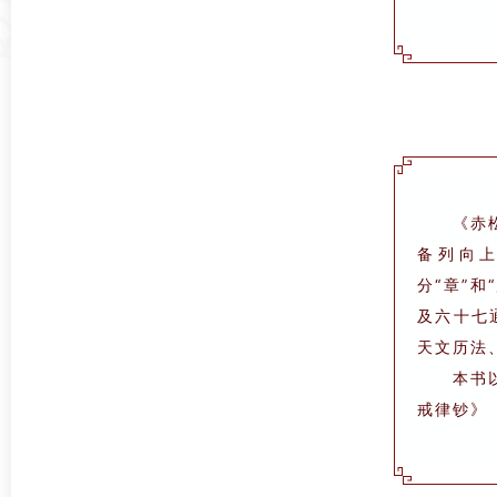
《赤
备列向
分“章”
及六十七
天文历法
本书
戒律钞》