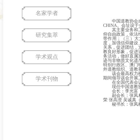
名家学者
中国道教协会成
CHINA。会址设
其主要业务和
研究集萃
仰自由政策，依法
带作用；（三）大
度，加强信仰建设
关系，促进团结，
教良好形象，促进
学术观点
务活动，做好直属
迹与非物质文化遗
特别行政区、澳门
外道教组织、道教
该会最高权力
学术刊物
期间领导该会开展
在全国代表会
现任中国道教
会长：李光富
副会长：张凤林
荣 张高澄 吴诚真
秘书长：张凤